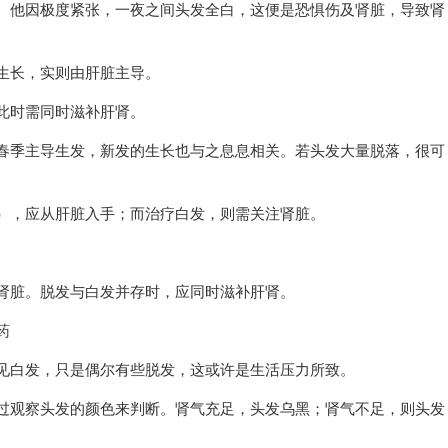
。他因极度紧张，一夜之间头发全白，这便是恐惧伤及肾脏，导致肾
生长，实则由肝脏主导。
此时需同时滋补肝肾。
春季主导生发，新发的生长也与之息息相关。若头发大量脱落，很可
），应从肝脏入手；而治疗白发，则需关注肾脏。
肾脏。脱发与白发并存时，应同时滋补肝肾。
药
见白发，只是偶尔有些脱发，这或许是生活压力所致。
过观察头发的颜色来判断。肾气充足，头发乌黑；肾气不足，则头发