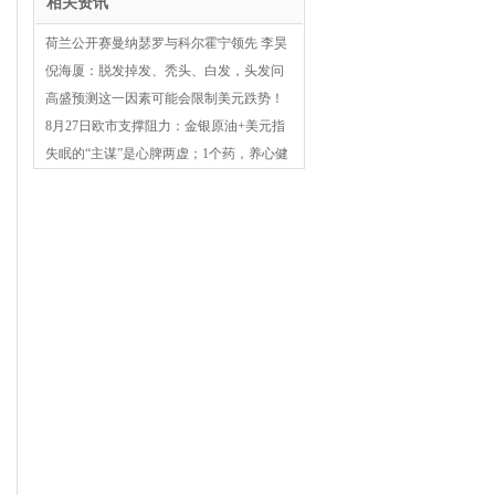
相关资讯
荷兰公开赛曼纳瑟罗与科尔霍宁领先 李昊
桐73杆
倪海厦：脱发掉发、秃头、白发，头发问
题教你一个补救方法
高盛预测这一因素可能会限制美元跌势！
8月27日欧市支撑阻力：金银原油+美元指
数等六大货币对
失眠的“主谋”是心脾两虚；1个药，养心健
脾，改善睡眠质量