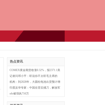
热点资讯
COMEX黄金期货收涨0.32%，报2371.1美
元/盎司 COMEX白银期货收
记者问邓小平：听说你不太听毛主席的
话？看邓公精彩回击，绝啦
机构：到2028年，大圆柱电池出货预计增
长到超200GWh
印度反华专家：中国在背后捅刀，解放军
没战斗力，印军应立刻突袭
ofo被强执716万